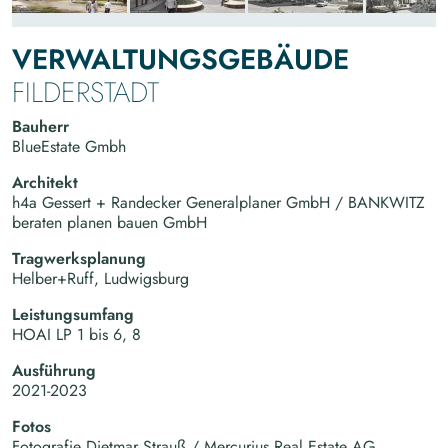
VERWALTUNGSGEBÄUDE
FILDERSTADT
Bauherr
BlueEstate Gmbh
Architekt
h4a Gessert + Randecker Generalplaner GmbH / BANKWITZ
beraten planen bauen GmbH
Tragwerksplanung
Helber+Ruff, Ludwigsburg
Leistungsumfang
HOAI LP 1 bis 6, 8
Ausführung
2021-2023
Fotos
Fotografie Dietmar Strauß / Mercurius Real Estate AG